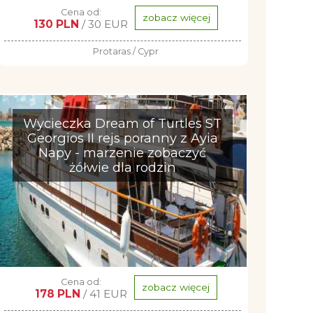
Cena od:
zobacz więcej
130 PLN
/ 30 EUR
Protaras / Cypr
Wycieczka Dream of Turtles ST
Georgios II rejs poranny z Ayia
Napy - marzenie zobaczyć
żółwie dla rodzin
Cena od:
zobacz więcej
178 PLN
/ 41 EUR