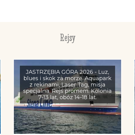
Rejsy
JASTRZĘBIA GÓRA 2026 - Luz,
blues i skok za morze. Aquapark
z rekinami, Laser Tag, misja
specjalna. Rejs promem. Kolonia
7-13 lat, obóz 14-18 lat.