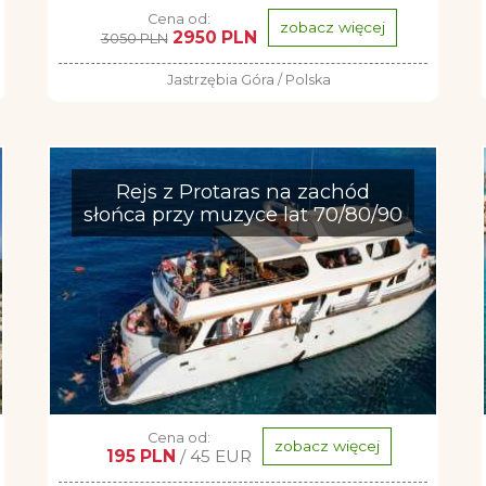
Cena od:
zobacz więcej
2950 PLN
3050 PLN
Jastrzębia Góra / Polska
Rejs z Protaras na zachód
słońca przy muzyce lat 70/80/90
Cena od:
zobacz więcej
195 PLN
/ 45 EUR