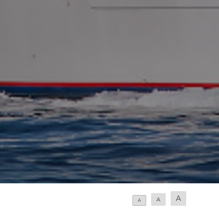
A
A
A