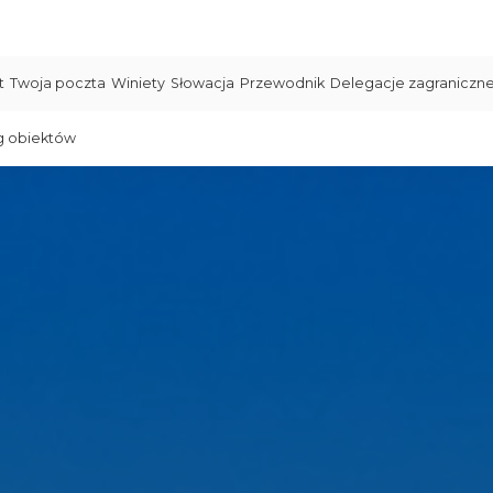
t
Twoja poczta
Winiety
Słowacja
Przewodnik
Delegacje zagraniczn
g obiektów