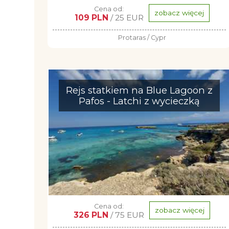
Cena od:
zobacz więcej
109 PLN
/ 25 EUR
Protaras / Cypr
Rejs statkiem na Blue Lagoon z
Pafos - Latchi z wycieczką
Cena od:
zobacz więcej
326 PLN
/ 75 EUR