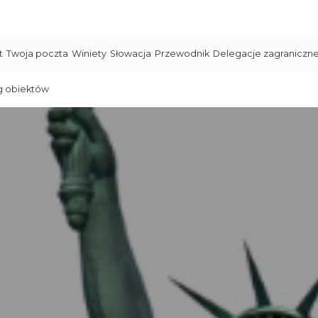
t
Twoja poczta
Winiety
Słowacja
Przewodnik
Delegacje zagraniczn
g obiektów