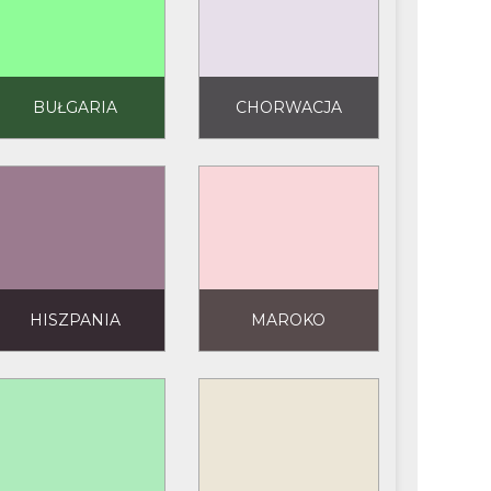
BUŁGARIA
CHORWACJA
HISZPANIA
MAROKO