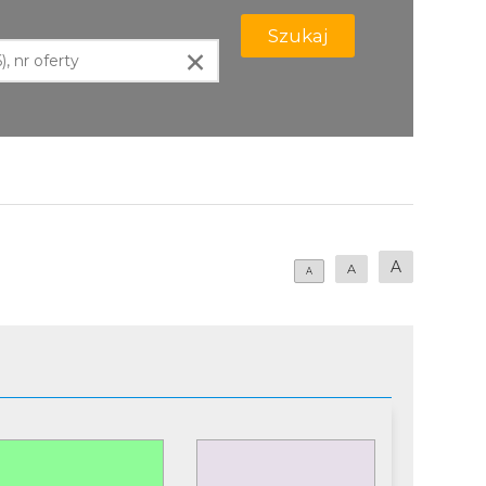
Szukaj
×
A
A
A