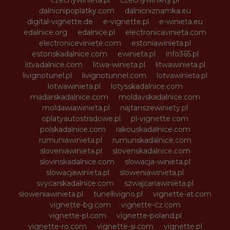
dalnicnipoplatky.com
dalnicniznamka.eu
digital-vignette.de
e-vignette.pl
e-winieta.eu
edalnice.org
edalnice.pl
electronicavinieta.com
electroniceviniete.com
estoniawinieta.pl
estonskadalnice.com
ewinieta.pl
info365.pl
litvadalnice.com
litwa-winieta.pl
litwawinieta.pl
livignotunel.pl
livignotunnel.com
lotvawinieta.pl
lotwawinieta.pl
lotysskadalnice.com
madarskadalnice.com
moldavskadalnice.com
moldawiawinieta.pl
najtanszewiniety.pl
oplatyautostradowe.pl
pl-vignette.com
polskadalnice.com
rakouskadalnice.com
rumuniawinieta.pl
rumunskadalnice.com
sloveniawinieta.pl
slovenskadalnice.com
slovinskadalnice.com
slowacja-winieta.pl
slowacjawinieta.pl
sloweniawinieta.pl
svycarskadalnice.com
szwajcariawinieta.pl
słoweniawinieta.pl
tunellivigno.pl
vignette-at.com
vignette-bg.com
vignette-cz.com
vignette-pl.com
vignette-poland.pl
vignette-ro.com
vignette-si.com
vignette.pl