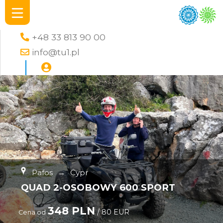
+48 33 813 90 00
info@tu1.pl
Pafos
→
Cypr
QUAD 2-OSOBOWY 600 SPORT
348 PLN
/ 80 EUR
Cena od