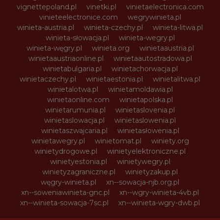
vignettepoland.pl
vinetki.pl
vinietaelectronica.com
vinieteelectronice.com
wegrywinieta.pl
winieta-austria.pl
winieta-czechy.pl
winieta-litwa.pl
winieta-słowacja.pl
winieta-wegry.pl
winieta-węgry.pl
winieta.org
winietaaustria.pl
winietaaustriaonline.pl
winietaautostradowa.pl
winietabulgaria.pl
winietachorwacja.pl
winietaczechy.pl
winietaestonia.pl
winietalitwa.pl
winietalotwa.pl
winietamoldawia.pl
winietaonline.com
winietapolska.pl
winietarumunia.pl
winietaslovenia.pl
winietaslowacja.pl
winietaslowenia.pl
winietaszwajcaria.pl
winietasłowenia.pl
winietawegry.pl
winietomat.pl
winiety.org
winietydrogowe.pl
winietyelektroniczne.pl
winietyestonia.pl
winietywegry.pl
winietyzagraniczne.pl
winietyzakup.pl
węgry-winieta.pl
xn--sowacja-njb.org.pl
xn--soweniawinieta-gnc.pl
xn--wgry-winieta-4vb.pl
xn--winieta-sowacja-7sc.pl
xn--winieta-wgry-dwb.pl