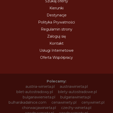
Szukaj oferty
Kierunki
Destynacje
Polityka Prywatności
Regulamin strony
Zaloguj się
Kontakt
Usługi Internetowe
Oferta Współpracy
Polecamy:
austria-winieta.pl
austriawinieta.pl
bilet-autostradowy.pl
bilety-autostradowe.pl
bulgariawienieta.pl
bulgariawinieta.pl
bulharskadalnice.com
cenawiniety.pl
cenywiniet.pl
chorwacjawinieta.pl
czechy-winieta.pl
czechywinieta.pl
czechywiniety.pl