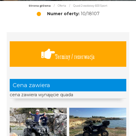
Strona główna
/
Oferta
/
Quad 2-osobowy 600 Sport
Numer oferty:
10/18107
Terminy / rezerwacja
Cena zawiera
cena zawiera wynajęcie quada