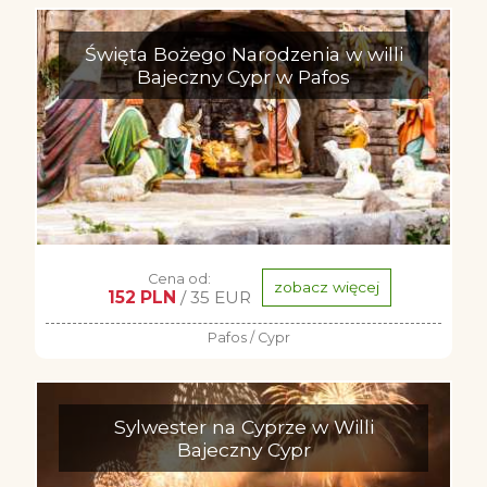
Święta Bożego Narodzenia w willi
Bajeczny Cypr w Pafos
Cena od:
zobacz więcej
152 PLN
/ 35 EUR
Pafos / Cypr
Sylwester na Cyprze w Willi
Bajeczny Cypr