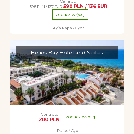
Cena od:
590 PLN / 136 EUR
595 PLN / 137 EUR
zobacz więcej
Ayia Napa / Cypr
Helios Bay Hotel and Suites
Cena od:
zobacz więcej
200 PLN
Pafos / Cypr