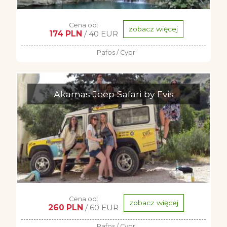
Cena od:
zobacz więcej
174 PLN
/ 40 EUR
Pafos / Cypr
Akamas Jeep Safari by Evis
Cena od:
zobacz więcej
260 PLN
/ 60 EUR
Pafos / Cypr