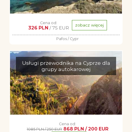
Cena od:
zobacz więcej
326 PLN
/ 75 EUR
Pafos / Cypr
Usługi przewodnika na Cyprze dla
grupy autokarowej
Cena od:
868 PLN / 200 EUR
1085 PLN / 250 EUR