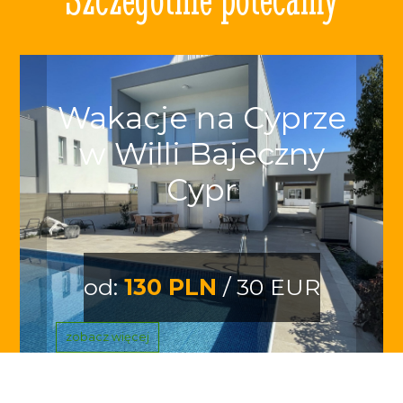
Wakacje na Cyprze
w Willi Bajeczny
Cypr
od:
130 PLN
/ 30 EUR
zobacz więcej