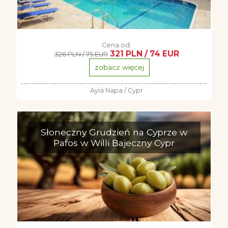
Cena od:
321 PLN / 74 EUR
326 PLN / 75 EUR
zobacz więcej
Ayia Napa / Cypr
Słoneczny Grudzień na Cyprze w
Pafos w Willi Bajeczny Cypr