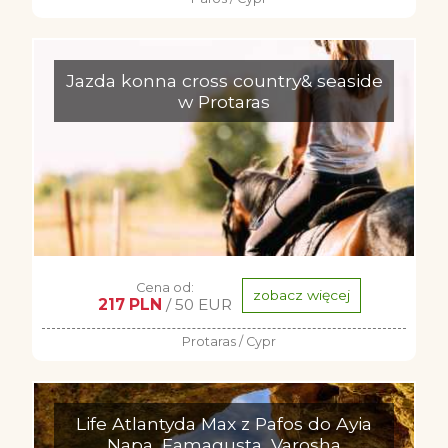
Jazda konna cross country& seaside
w Protaras
Cena od:
zobacz więcej
217 PLN
/ 50 EUR
Protaras / Cypr
Life Atlantyda Max z Pafos do Ayia
Napa, Famagusta, Varosha