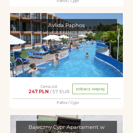
Pafos / Cypr
Avlida Paphos
Cena od:
zobacz więcej
247 PLN
/ 57 EUR
Pafos / Cypr
Bajeczny Cypr Apartament w