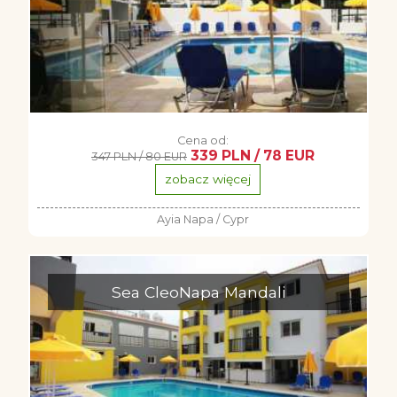
Cena od:
339 PLN / 78 EUR
347 PLN / 80 EUR
zobacz więcej
Ayia Napa / Cypr
Sea CleoNapa Mandali