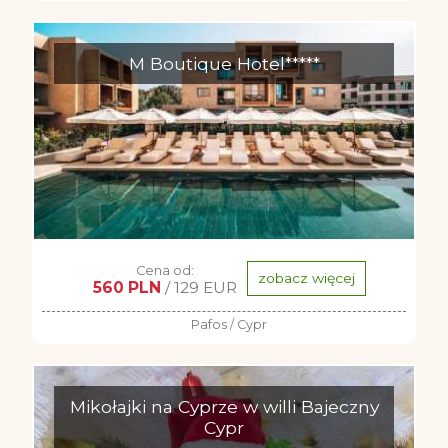
M Boutique Hotel*****
Cena od:
zobacz więcej
560 PLN
/ 129 EUR
Pafos / Cypr
Mikołajki na Cyprze w willi Bajeczny
Cypr