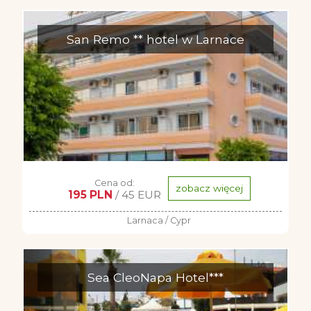
San Remo ** hotel w Larnace
Cena od:
zobacz więcej
195 PLN
/ 45 EUR
Larnaca / Cypr
Sea CleoNapa Hotel***