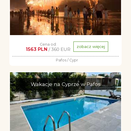
Cena od:
zobacz więcej
1563 PLN
/ 360 EUR
Pafos / Cypr
Wakacje na Cyprze w Pafos