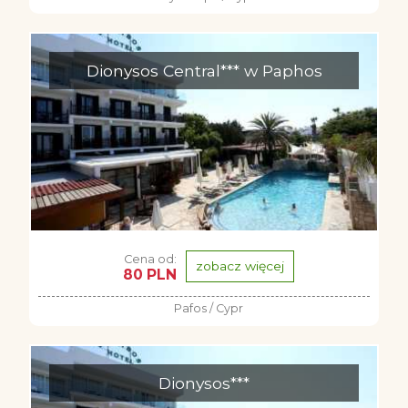
Dionysos Central*** w Paphos
Cena od:
zobacz więcej
80 PLN
Pafos / Cypr
Dionysos***