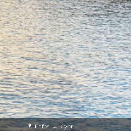
Pafos
→
Cypr