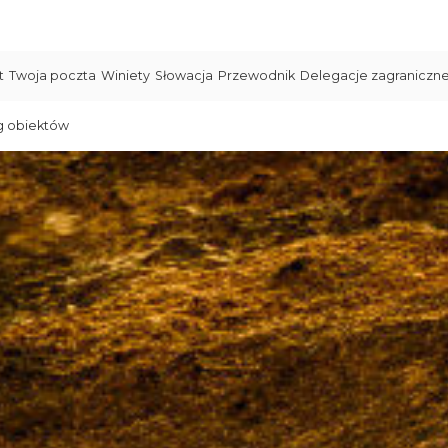
t
Twoja poczta
Winiety
Słowacja
Przewodnik
Delegacje zagraniczn
g obiektów