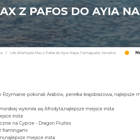
AX Z PAFOS DO AYIA N
N
ta
/
Life Atlantyda Max z Pafos do Ayia Napa, Famagusta, Varosha
 Rzymianie pokonali Arabów, perełka krajobrazowa, najlepsze m
 morskiej wyłoniła się Afrodyta,najlepsze miejsce insta
ejsce insta
nie na Cyprze - Dragon Fruites
 z flamingami
mi,najlepsze miejsce insta