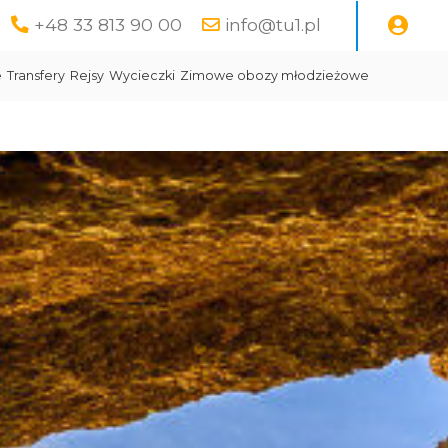
+48 33 813 90 00
info@tu1.pl
e
Transfery
Rejsy
Wycieczki
Zimowe obozy młodzieżowe