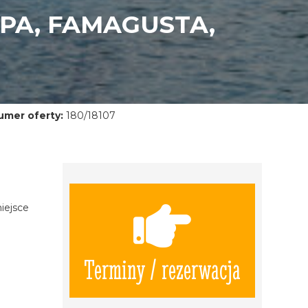
APA, FAMAGUSTA,
umer oferty:
180/18107
iejsce
Terminy / rezerwacja