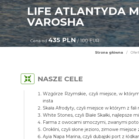
LIFE ATLANTYDA M
VAROSHA
435 PLN
/ 100 EUR
Cena od
Strona główna
/
Ofer
NASZE CELE
Wzgórze Rzymskie, czyli miejsce, w którym
insta
Skała Afrodyty, czyli miejsce w którym z fali
White Stones, czyli Białe Skałki, najlepsze mi
Farma z owocami smoczymi, zwanymi potocz
Oroklini, czyli słone jezioro, zimowe miejsce
Ayia Napa Marina, czyli dubajski port z łódka