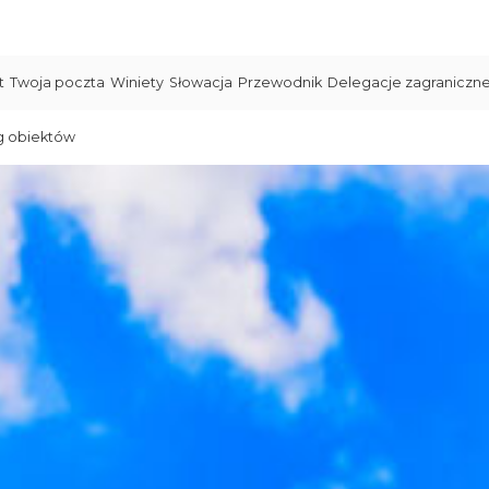
t
Twoja poczta
Winiety
Słowacja
Przewodnik
Delegacje zagraniczn
g obiektów