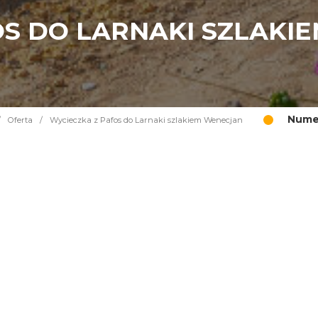
OS DO LARNAKI SZLAKI
Numer
/
Oferta
/
Wycieczka z Pafos do Larnaki szlakiem Wenecjan