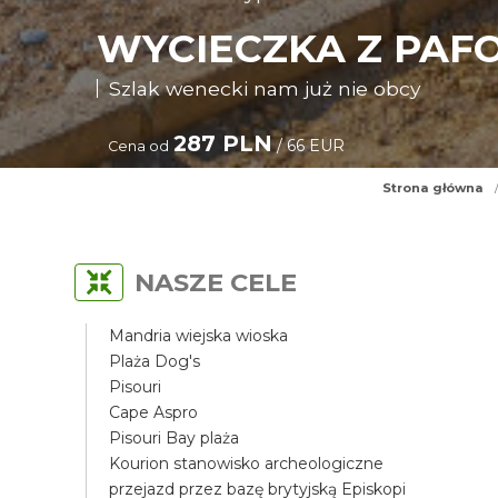
WYCIECZKA Z PAF
Szlak wenecki nam już nie obcy
287 PLN
/ 66 EUR
Cena od
Strona główna
NASZE CELE
Mandria wiejska wioska
Plaża Dog's
Pisouri
Cape Aspro
Pisouri Bay plaża
Kourion stanowisko archeologiczne
przejazd przez bazę brytyjską Episkopi