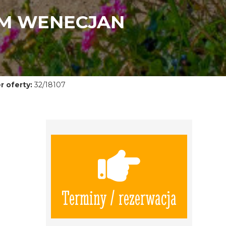
EM WENECJAN
 oferty:
32/18107
Terminy / rezerwacja