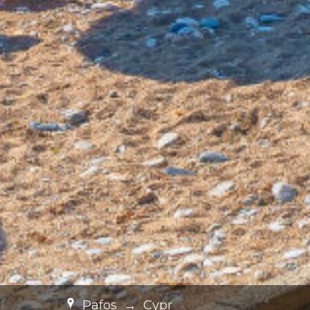
Pafos
→
Cypr