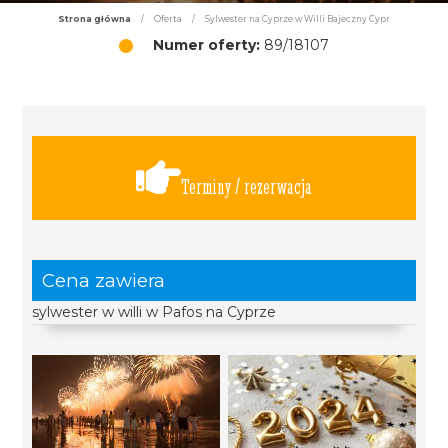
Strona główna
/
Oferta
/
Sylwester na Cyprze w Willi Bajeczny Cypr
Numer oferty:
89/18107
Terminy / rezerwacja
Cena zawiera
sylwester w willi w Pafos na Cyprze