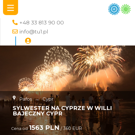
+48 33 813 90 00
info@tu1.pl
Pafos
→
Cypr
SYLWESTER NA CYPRZE W WILLI
BAJECZNY CYPR
1563 PLN
/ 360 EUR
Cena od