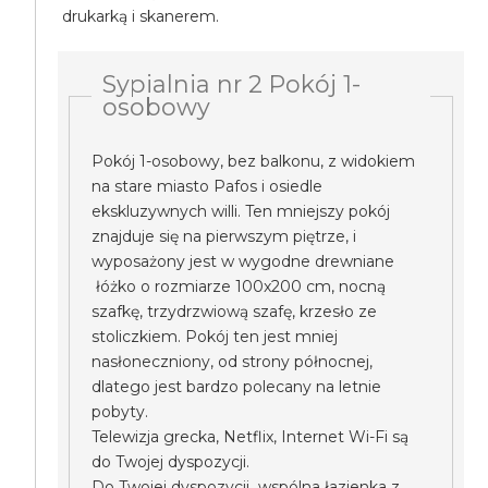
drukarką i skanerem.
Sypialnia nr 2 Pokój 1-
osobowy
Pokój 1-osobowy, bez balkonu, z widokiem
na stare miasto Pafos i osiedle
ekskluzywnych willi. Ten mniejszy pokój
znajduje się na pierwszym piętrze, i
wyposażony jest w wygodne drewniane
łóżko o rozmiarze 100x200 cm, nocną
szafkę, trzydrzwiową szafę, krzesło ze
stoliczkiem. Pokój ten jest mniej
nasłoneczniony, od strony północnej,
dlatego jest bardzo polecany na letnie
pobyty.
Telewizja grecka, Netflix, Internet Wi-Fi są
do Twojej dyspozycji.
Do Twojej dyspozycji wspólna łazienka z