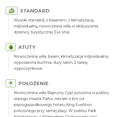
STANDARD
Wysoki standard, z basenem, z klimatyzacją
indywidualną, nowoczesna willa w eksluzywnej
dzielnicy turystycznej Exo Vrisi.
ATUTY
Nowoczesna willa, basen, klimatyzacja indywidualna,
wyposażona kuchnia, duży salon, 2 tarasy
wypoczynkowe.
POŁOŻENIE
Nowoczesna willa Bajeczny Cypr położona w pobliżu
starego miasta Pafos, niecałe 4 km od
pięciogwiazdkowego hotelu King Evelthon
położonego przy samej plaży. W pobliżu Park
Krajobrazowy z Królewskimi Grobowcami oraz