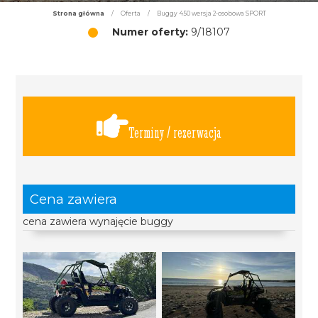
Strona główna
/
Oferta
/
Buggy 450 wersja 2-osobowa SPORT
Numer oferty:
9/18107
Terminy / rezerwacja
Cena zawiera
cena zawiera wynajęcie buggy