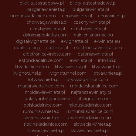
bilet-autostradowy.pl
bilety-autostradowe.pl
bulgariawienieta.pl
bulgariawinieta.pl
bulharskadalnice.com
cenawiniety.pl
cenywiniet.pl
chorwacjawinieta.pl
czechy-winieta.pl
czechywinieta.pl
czechywiniety.pl
dalnicnipoplatky.com
dalnicniznamka.eu
digital-vignette.de
e-vignette.pl
e-winieta.eu
edalnice.org
edalnice.pl
electronicavinieta.com
electroniceviniete.com
estoniawinieta.pl
estonskadalnice.com
ewinieta.pl
info365.pl
litvadalnice.com
litwa-winieta.pl
litwawinieta.pl
livignotunel.pl
livignotunnel.com
lotvawinieta.pl
lotwawinieta.pl
lotysskadalnice.com
madarskadalnice.com
moldavskadalnice.com
moldawiawinieta.pl
najtanszewiniety.pl
oplatyautostradowe.pl
pl-vignette.com
polskadalnice.com
rakouskadalnice.com
rumuniawinieta.pl
rumunskadalnice.com
sloveniawinieta.pl
slovenskadalnice.com
slovinskadalnice.com
slowacja-winieta.pl
slowacjawinieta.pl
sloweniawinieta.pl