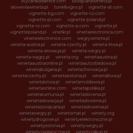
svycarskadalnice.com
szwajcariawinieta.pl
słoweniawinieta.pl
tunellivigno.pl
vignette-at.com
vignette-bg.com
vignette-cz.com
vignette-pl.com
vignette-poland.pl
vignette-ro.com
vignette-si.com
vignette.pl
vignettepoland.pl
vinetki.pl
vinietaelectronica.com
vinieteelectronice.com
wegrywinieta.pl
winieta-austria.pl
winieta-czechy.pl
winieta-litwa.pl
winieta-słowacja.pl
winieta-wegry.pl
winieta-węgry.pl
winieta.org
winietaaustria.pl
winietaaustriaonline.pl
winietaautostradowa.pl
winietabulgaria.pl
winietachorwacja.pl
winietaczechy.pl
winietaestonia.pl
winietalitwa.pl
winietalotwa.pl
winietamoldawia.pl
winietaonline.com
winietapolska.pl
winietarumunia.pl
winietaslovenia.pl
winietaslowacja.pl
winietaslowenia.pl
winietaszwajcaria.pl
winietasłowenia.pl
winietawegry.pl
winietomat.pl
winiety.org
winietydrogowe.pl
winietyelektroniczne.pl
winietyestonia.pl
winietywegry.pl
winietyzagraniczne.pl
winietyzakup.pl