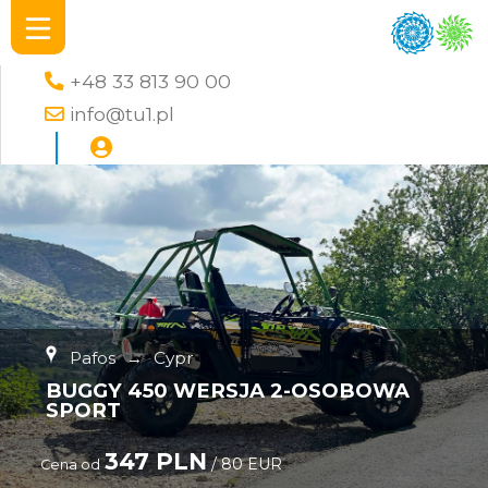
+48 33 813 90 00
info@tu1.pl
Pafos
→
Cypr
BUGGY 450 WERSJA 2-OSOBOWA
SPORT
347 PLN
/ 80 EUR
Cena od