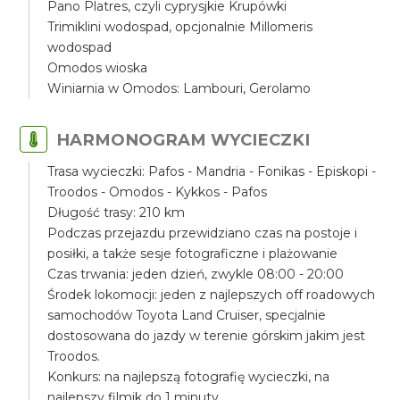
Pano Platres, czyli cyprysjkie Krupówki
Trimiklini wodospad, opcjonalnie Millomeris
wodospad
Omodos wioska
Winiarnia w Omodos: Lambouri, Gerolamo
HARMONOGRAM WYCIECZKI
Trasa wycieczki: Pafos - Mandria - Fonikas - Episkopi -
Troodos - Omodos - Kykkos - Pafos
Długość trasy: 210 km
Podczas przejazdu przewidziano czas na postoje i
posiłki, a także sesje fotograficzne i plażowanie
Czas trwania: jeden dzień, zwykle 08:00 - 20:00
Środek lokomocji: jeden z najlepszych off roadowych
samochodów Toyota Land Cruiser, specjalnie
dostosowana do jazdy w terenie górskim jakim jest
Troodos.
Konkurs: na najlepszą fotografię wycieczki, na
najlepszy filmik do 1 minuty.