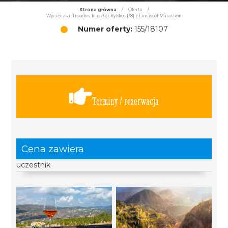
Strona główna
/
Oferta
/
Wycieczka: Troodos, klasztor Kykkos [38] z Limassol Marathon
Numer oferty:
155/18107
Terminy / rezerwacja
Cena zawiera
uczestnik