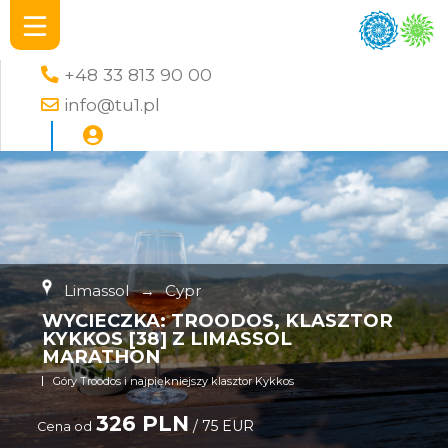
+48 33 813 90 00
info@tu1.pl
Limassol
→
Cypr
WYCIECZKA: TROODOS, KLASZTOR
KYKKOS [38] Z LIMASSOL
MARATHON
Góry Troodos i najpiękniejszy klasztor Kykkos
326 PLN
/ 75 EUR
Cena od