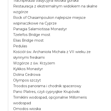
Trachipedula tradycyjna wioska górska
Restauracja z ekstremalnym widokiem na skalne
wzgórze
Rock of Chasampoulion najlepsze miejsce
wspinaczkowe na Cyprze
Panagia Salamiotissa Monastyr
Tzelefos Bridge most
Elias Bridge most
Pedulas
Kościół św. Archanioła Michała z VII wieku ze
słynnymi freskami
Wzgórze z św. Krzyżem
Kykkos Monastyr
Dolina Cedrowa
Olympos szczyt
Troodos panorama i chodnik spacerowy
Pano Platres, czyli cyprysjkie Krupówki
Trimiklini wodospad, opcjonalnie Millomeris
wodospad
Omodos wioska