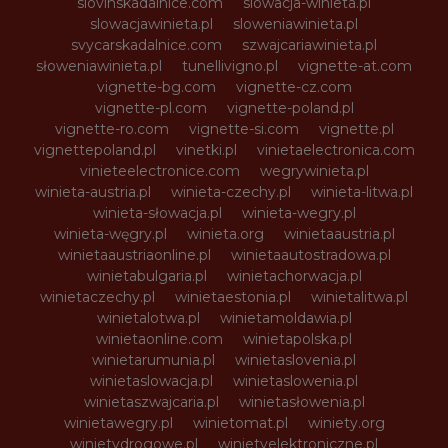
slovinskadalnice.com
slowacja-winieta.pl
slowacjawinieta.pl
sloweniawinieta.pl
svycarskadalnice.com
szwajcariawinieta.pl
słoweniawinieta.pl
tunellivigno.pl
vignette-at.com
vignette-bg.com
vignette-cz.com
vignette-pl.com
vignette-poland.pl
vignette-ro.com
vignette-si.com
vignette.pl
vignettepoland.pl
vinetki.pl
vinietaelectronica.com
vinieteelectronice.com
wegrywinieta.pl
winieta-austria.pl
winieta-czechy.pl
winieta-litwa.pl
winieta-słowacja.pl
winieta-wegry.pl
winieta-węgry.pl
winieta.org
winietaaustria.pl
winietaaustriaonline.pl
winietaautostradowa.pl
winietabulgaria.pl
winietachorwacja.pl
winietaczechy.pl
winietaestonia.pl
winietalitwa.pl
winietalotwa.pl
winietamoldawia.pl
winietaonline.com
winietapolska.pl
winietarumunia.pl
winietaslovenia.pl
winietaslowacja.pl
winietaslowenia.pl
winietaszwajcaria.pl
winietasłowenia.pl
winietawegry.pl
winietomat.pl
winiety.org
winietydrogowe.pl
winietyelektroniczne.pl