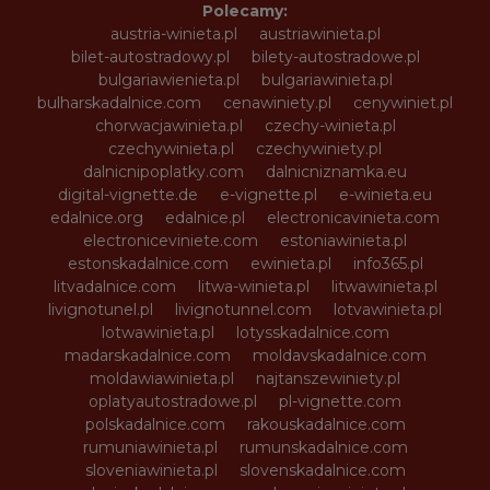
Polecamy:
austria-winieta.pl
austriawinieta.pl
bilet-autostradowy.pl
bilety-autostradowe.pl
bulgariawienieta.pl
bulgariawinieta.pl
bulharskadalnice.com
cenawiniety.pl
cenywiniet.pl
chorwacjawinieta.pl
czechy-winieta.pl
czechywinieta.pl
czechywiniety.pl
dalnicnipoplatky.com
dalnicniznamka.eu
digital-vignette.de
e-vignette.pl
e-winieta.eu
edalnice.org
edalnice.pl
electronicavinieta.com
electroniceviniete.com
estoniawinieta.pl
estonskadalnice.com
ewinieta.pl
info365.pl
litvadalnice.com
litwa-winieta.pl
litwawinieta.pl
livignotunel.pl
livignotunnel.com
lotvawinieta.pl
lotwawinieta.pl
lotysskadalnice.com
madarskadalnice.com
moldavskadalnice.com
moldawiawinieta.pl
najtanszewiniety.pl
oplatyautostradowe.pl
pl-vignette.com
polskadalnice.com
rakouskadalnice.com
rumuniawinieta.pl
rumunskadalnice.com
sloveniawinieta.pl
slovenskadalnice.com