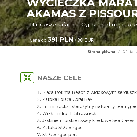
WYCIECZKA MARAT
AKAMAS Z PISSOUR
Najlepsze safari na Cyprze z klimą i adr
391 PLN
/ 90 EUR
Cena od
Strona główna
/
Oferta
NASZE CELE
Plaża Potima Beach z widokowym serdusz
Zatoka i plaża Coral Bay
Limni Rocks i starożytny naturalny teatr grec
Wrak Endro III Shipwreck
Jaskinie morskie i skały kredowe Sea Caves
Zatoka St.Georges
St. Georges port