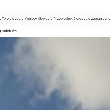
t
Twoja poczta
Winiety
Słowacja
Przewodnik
Delegacje zagraniczn
g obiektów