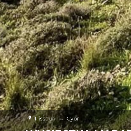
Pissouri
→
Cypr