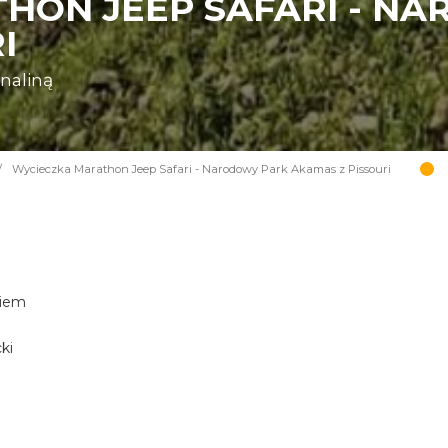
HON JEEP SAFARI - N
I
enaliną
/
Wycieczka Marathon Jeep Safari - Narodowy Park Akamas z Pissouri
kiem
ki