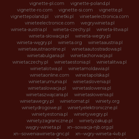
vignette-pl.com
vignette-poland.pl
vignette-ro.com
vignette-si.com
vignette.pl
vignettepoland.pl
vinetki.pl
vinietaelectronica.com
vinieteelectronice.com
wegrywinieta.pl
winieta-austria.pl
winieta-czechy.pl
winieta-litwa.pl
winieta-słowacja.pl
winieta-wegry.pl
winieta-węgry.pl
winieta.org
winietaaustria.pl
winietaaustriaonline.pl
winietaautostradowa.pl
winietabulgaria.pl
winietachorwacja.pl
winietaczechy.pl
winietaestonia.pl
winietalitwa.pl
winietalotwa.pl
winietamoldawia.pl
winietaonline.com
winietapolska.pl
winietarumunia.pl
winietaslovenia.pl
winietaslowacja.pl
winietaslowenia.pl
winietaszwajcaria.pl
winietasłowenia.pl
winietawegry.pl
winietomat.pl
winiety.org
winietydrogowe.pl
winietyelektroniczne.pl
winietyestonia.pl
winietywegry.pl
winietyzagraniczne.pl
winietyzakup.pl
węgry-winieta.pl
xn--sowacja-njb.org.pl
xn--soweniawinieta-gnc.pl
xn--wgry-winieta-4vb.pl