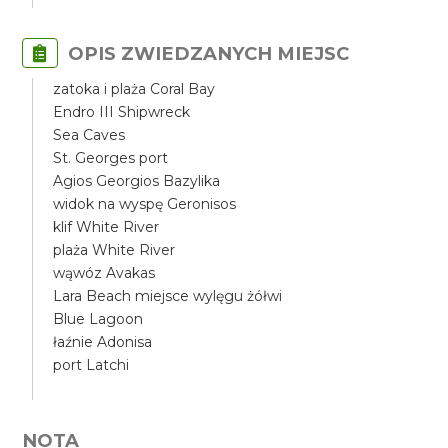
OPIS ZWIEDZANYCH MIEJSC
zatoka i plaża Coral Bay
Endro III Shipwreck
Sea Caves
St. Georges port
Agios Georgios Bazylika
widok na wyspę Geronisos
klif White River
plaża White River
wąwóz Avakas
Lara Beach miejsce wylęgu żółwi
Blue Lagoon
łaźnie Adonisa
port Latchi
NOTA