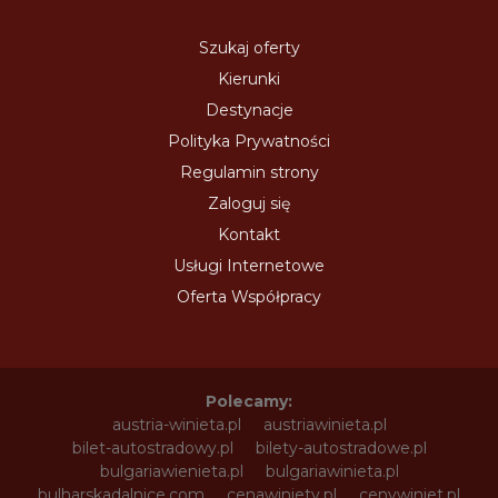
Szukaj oferty
Kierunki
Destynacje
Polityka Prywatności
Regulamin strony
Zaloguj się
Kontakt
Usługi Internetowe
Oferta Współpracy
Polecamy:
austria-winieta.pl
austriawinieta.pl
bilet-autostradowy.pl
bilety-autostradowe.pl
bulgariawienieta.pl
bulgariawinieta.pl
bulharskadalnice.com
cenawiniety.pl
cenywiniet.pl