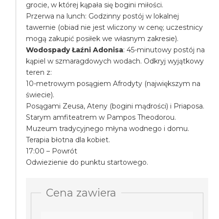
grocie, w której kąpała się bogini miłości.
Przerwa na lunch: Godzinny postój w lokalnej
tawernie (obiad nie jest wliczony w cenę; uczestnicy
mogą zakupić posiłek we własnym zakresie).
Wodospady Łaźni Adonisa
: 45-minutowy postój na
kąpiel w szmaragdowych wodach. Odkryj wyjątkowy
teren z:
10-metrowym posągiem Afrodyty (największym na
świecie).
Posągami Zeusa, Ateny (bogini mądrości) i Priaposa.
Starym amfiteatrem w Pampos Theodorou.
Muzeum tradycyjnego młyna wodnego i domu.
Terapia błotna dla kobiet.
17:00 – Powrót
Odwiezienie do punktu startowego.
Cena zawiera