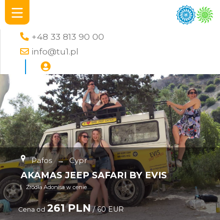
+48 33 813 90 00
info@tu1.pl
Pafos
→
Cypr
AKAMAS JEEP SAFARI BY EVIS
Źródła Adonisa w cenie
261 PLN
/ 60 EUR
Cena od