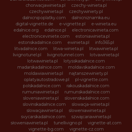
chorwacjawinieta.pl
czechy-winieta.pl
czechywinieta.pl
czechywiniety.pl
dalnicnipoplatky.com
dalnicniznamka.eu
digital-vignette.de
e-vignette.pl
e-winieta.eu
edalnice.org
edalnice.pl
electronicavinieta.com
electroniceviniete.com
estoniawinieta.pl
estonskadalnice.com
ewinieta.pl
info365.pl
litvadalnice.com
litwa-winieta.pl
litwawinieta.pl
livignotunel.pl
livignotunnel.com
lotvawinieta.pl
lotwawinieta.pl
lotysskadalnice.com
madarskadalnice.com
moldavskadalnice.com
moldawiawinieta.pl
najtanszewiniety.pl
oplatyautostradowe.pl
pl-vignette.com
polskadalnice.com
rakouskadalnice.com
rumuniawinieta.pl
rumunskadalnice.com
sloveniawinieta.pl
slovenskadalnice.com
slovinskadalnice.com
slowacja-winieta.pl
slowacjawinieta.pl
sloweniawinieta.pl
svycarskadalnice.com
szwajcariawinieta.pl
słoweniawinieta.pl
tunellivigno.pl
vignette-at.com
vignette-bg.com
vignette-cz.com