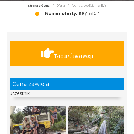
Strona główna
/
Oferta
/
Akamas Jeep Safari by Evis
Numer oferty:
186/18107
Terminy / rezerwacja
Cena zawiera
uczestnik