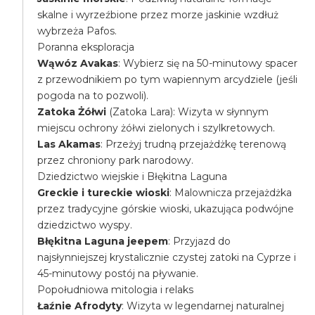
skalne i wyrzeźbione przez morze jaskinie wzdłuż
wybrzeża Pafos.
Poranna eksploracja
Wąwóz Avakas
: Wybierz się na 50-minutowy spacer
z przewodnikiem po tym wapiennym arcydziele (jeśli
pogoda na to pozwoli).
Zatoka Żółwi
(Zatoka Lara): Wizyta w słynnym
miejscu ochrony żółwi zielonych i szylkretowych.
Las Akamas
: Przeżyj trudną przejażdżkę terenową
przez chroniony park narodowy.
Dziedzictwo wiejskie i Błękitna Laguna
Greckie i tureckie wioski
: Malownicza przejażdżka
przez tradycyjne górskie wioski, ukazująca podwójne
dziedzictwo wyspy.
Błękitna Laguna jeepem
: Przyjazd do
najsłynniejszej krystalicznie czystej zatoki na Cyprze i
45-minutowy postój na pływanie.
Popołudniowa mitologia i relaks
Łaźnie Afrodyty
: Wizyta w legendarnej naturalnej