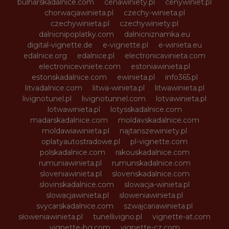
bulharskadalnice.com
cenawiniety.pl
cenywiniet.pl
chorwacjawinieta.pl
czechy-winieta.pl
czechywinieta.pl
czechywiniety.pl
dalnicnipoplatky.com
dalnicniznamka.eu
digital-vignette.de
e-vignette.pl
e-winieta.eu
edalnice.org
edalnice.pl
electronicavinieta.com
electroniceviniete.com
estoniawinieta.pl
estonskadalnice.com
ewinieta.pl
info365.pl
litvadalnice.com
litwa-winieta.pl
litwawinieta.pl
livignotunel.pl
livignotunnel.com
lotvawinieta.pl
lotwawinieta.pl
lotysskadalnice.com
madarskadalnice.com
moldavskadalnice.com
moldawiawinieta.pl
najtanszewiniety.pl
oplatyautostradowe.pl
pl-vignette.com
polskadalnice.com
rakouskadalnice.com
rumuniawinieta.pl
rumunskadalnice.com
sloveniawinieta.pl
slovenskadalnice.com
slovinskadalnice.com
slowacja-winieta.pl
slowacjawinieta.pl
sloweniawinieta.pl
svycarskadalnice.com
szwajcariawinieta.pl
słoweniawinieta.pl
tunellivigno.pl
vignette-at.com
vignette-bg.com
vignette-cz.com