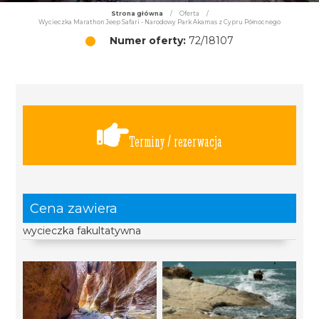
Strona główna
/
Oferta
/
Wycieczka Marathon Jeep Safari - Narodowy Park Akamas z Cypru Północnego
Numer oferty:
72/18107
Terminy / rezerwacja
Cena zawiera
wycieczka fakultatywna