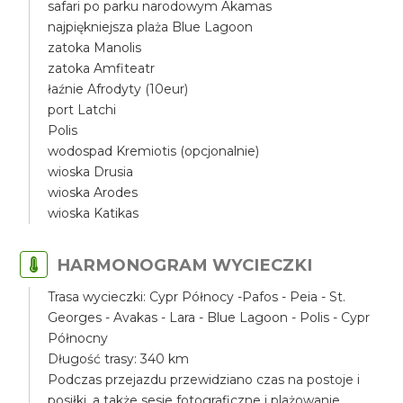
safari po parku narodowym Akamas
najpiękniejsza plaża Blue Lagoon
zatoka Manolis
zatoka Amfiteatr
łaźnie Afrodyty (10eur)
port Latchi
Polis
wodospad Kremiotis (opcjonalnie)
wioska Drusia
wioska Arodes
wioska Katikas
HARMONOGRAM WYCIECZKI
Trasa wycieczki: Cypr Północy -Pafos - Peia - St.
Georges - Avakas - Lara - Blue Lagoon - Polis - Cypr
Północny
Długość trasy: 340 km
Podczas przejazdu przewidziano czas na postoje i
posiłki, a także sesje fotograficzne i plażowanie