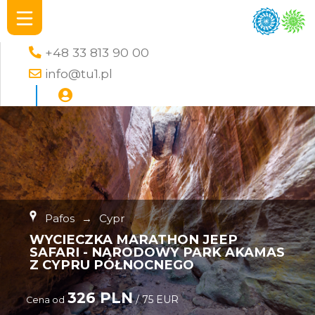
+48 33 813 90 00
info@tu1.pl
Pafos
→
Cypr
WYCIECZKA MARATHON JEEP
SAFARI - NARODOWY PARK AKAMAS
Z CYPRU PÓŁNOCNEGO
326 PLN
/ 75 EUR
Cena od