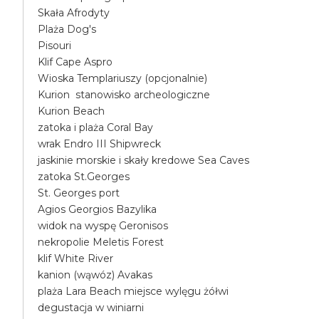
Skała Afrodyty
Plaża Dog's
Pisouri
Klif Cape Aspro
Wioska Templariuszy (opcjonalnie)
Kurion stanowisko archeologiczne
Kurion Beach
zatoka i plaża Coral Bay
wrak Endro III Shipwreck
jaskinie morskie i skały kredowe Sea Caves
zatoka St.Georges
St. Georges port
Agios Georgios Bazylika
widok na wyspę Geronisos
nekropolie Meletis Forest
klif White River
kanion (wąwóz) Avakas
plaża Lara Beach miejsce wylęgu żółwi
degustacja w winiarni