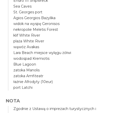
Endro III Shipwreck
Sea Caves
St. Georges port
Agios Georgios Bazylika
widok na wyspę Geronisos
nekropolie Meletis Forest
klif White River
plaża White River
wąwóz Avakas
Lara Beach miejsce wylęgu żółwi
wodospad Kremiotis
Blue Lagoon
zatoka Manolis
zatoka Amfiteatr
łaźnie Afrodyty (10eur)
port Latchi
NOTA
Zgodnie z Ustawą o imprezach turystycznych i