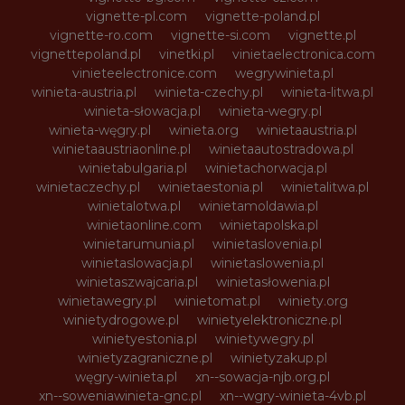
vignette-pl.com
vignette-poland.pl
vignette-ro.com
vignette-si.com
vignette.pl
vignettepoland.pl
vinetki.pl
vinietaelectronica.com
vinieteelectronice.com
wegrywinieta.pl
winieta-austria.pl
winieta-czechy.pl
winieta-litwa.pl
winieta-słowacja.pl
winieta-wegry.pl
winieta-węgry.pl
winieta.org
winietaaustria.pl
winietaaustriaonline.pl
winietaautostradowa.pl
winietabulgaria.pl
winietachorwacja.pl
winietaczechy.pl
winietaestonia.pl
winietalitwa.pl
winietalotwa.pl
winietamoldawia.pl
winietaonline.com
winietapolska.pl
winietarumunia.pl
winietaslovenia.pl
winietaslowacja.pl
winietaslowenia.pl
winietaszwajcaria.pl
winietasłowenia.pl
winietawegry.pl
winietomat.pl
winiety.org
winietydrogowe.pl
winietyelektroniczne.pl
winietyestonia.pl
winietywegry.pl
winietyzagraniczne.pl
winietyzakup.pl
węgry-winieta.pl
xn--sowacja-njb.org.pl
xn--soweniawinieta-gnc.pl
xn--wgry-winieta-4vb.pl