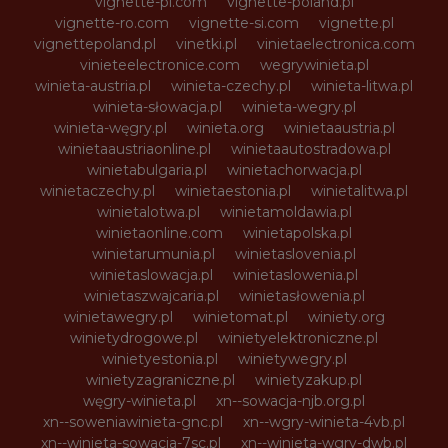
vignette-pl.com
vignette-poland.pl
vignette-ro.com
vignette-si.com
vignette.pl
vignettepoland.pl
vinetki.pl
vinietaelectronica.com
vinieteelectronice.com
wegrywinieta.pl
winieta-austria.pl
winieta-czechy.pl
winieta-litwa.pl
winieta-słowacja.pl
winieta-wegry.pl
winieta-węgry.pl
winieta.org
winietaaustria.pl
winietaaustriaonline.pl
winietaautostradowa.pl
winietabulgaria.pl
winietachorwacja.pl
winietaczechy.pl
winietaestonia.pl
winietalitwa.pl
winietalotwa.pl
winietamoldawia.pl
winietaonline.com
winietapolska.pl
winietarumunia.pl
winietaslovenia.pl
winietaslowacja.pl
winietaslowenia.pl
winietaszwajcaria.pl
winietasłowenia.pl
winietawegry.pl
winietomat.pl
winiety.org
winietydrogowe.pl
winietyelektroniczne.pl
winietyestonia.pl
winietywegry.pl
winietyzagraniczne.pl
winietyzakup.pl
węgry-winieta.pl
xn--sowacja-njb.org.pl
xn--soweniawinieta-gnc.pl
xn--wgry-winieta-4vb.pl
xn--winieta-sowacja-7sc.pl
xn--winieta-wgry-dwb.pl