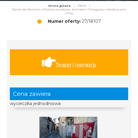
Strona główna
/
Oferta
/
Wycieczka Marathon z Protaras za srebrem, koronkami i Famagustą z odrobiną wina
i oliwy
Numer oferty:
27/18107
Terminy / rezerwacja
Cena zawiera
wycieczka jednodniowa