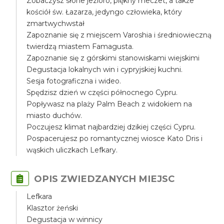
Zobaczysz słone jezioro, piękny meczet, a także
kościół św. Łazarza, jedyngo człowieka, który
zmartwychwstał
Zapoznanie się z miejscem Varoshia i średniowieczną
twierdzą miastem Famagusta.
Zapoznanie się z górskimi stanowiskami wiejskimi
Degustacja lokalnych win i cypryjskiej kuchni.
Sesja fotograficzna i wideo.
Spędzisz dzień w części północnego Cypru.
Popływasz na plaży Palm Beach z widokiem na
miasto duchów.
Poczujesz klimat najbardziej dzikiej części Cypru.
Pospacerujesz po romantycznej wiosce Kato Dris i
wąskich uliczkach Lefkary.
OPIS ZWIEDZANYCH MIEJSC
Lefkara
Klasztor żeński
Degustacja w winnicy