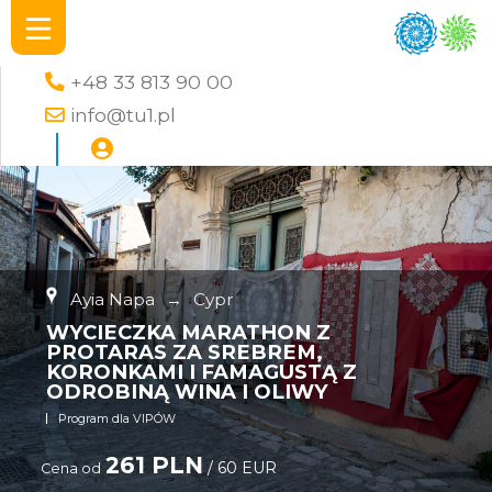
+48 33 813 90 00
info@tu1.pl
Ayia Napa
→
Cypr
WYCIECZKA MARATHON Z
PROTARAS ZA SREBREM,
KORONKAMI I FAMAGUSTĄ Z
ODROBINĄ WINA I OLIWY
Program dla VIPÓW
261 PLN
/ 60 EUR
Cena od