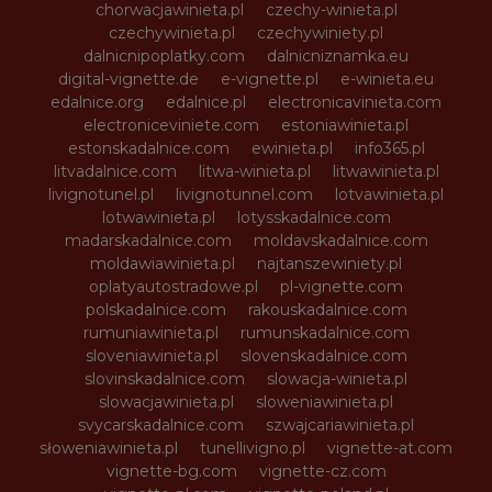
chorwacjawinieta.pl
czechy-winieta.pl
czechywinieta.pl
czechywiniety.pl
dalnicnipoplatky.com
dalnicniznamka.eu
digital-vignette.de
e-vignette.pl
e-winieta.eu
edalnice.org
edalnice.pl
electronicavinieta.com
electroniceviniete.com
estoniawinieta.pl
estonskadalnice.com
ewinieta.pl
info365.pl
litvadalnice.com
litwa-winieta.pl
litwawinieta.pl
livignotunel.pl
livignotunnel.com
lotvawinieta.pl
lotwawinieta.pl
lotysskadalnice.com
madarskadalnice.com
moldavskadalnice.com
moldawiawinieta.pl
najtanszewiniety.pl
oplatyautostradowe.pl
pl-vignette.com
polskadalnice.com
rakouskadalnice.com
rumuniawinieta.pl
rumunskadalnice.com
sloveniawinieta.pl
slovenskadalnice.com
slovinskadalnice.com
slowacja-winieta.pl
slowacjawinieta.pl
sloweniawinieta.pl
svycarskadalnice.com
szwajcariawinieta.pl
słoweniawinieta.pl
tunellivigno.pl
vignette-at.com
vignette-bg.com
vignette-cz.com