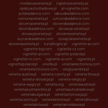
moldawiawinieta.pl
najtanszewiniety.pl
oplatyautostradowe.pl
pl-vignette.com
polskadalnice.com
rakouskadalnice.com
rumuniawinieta.pl
rumunskadalnice.com
sloveniawinieta.pl
slovenskadalnice.com
slovinskadalnice.com
slowacja-winieta.pl
slowacjawinieta.pl
sloweniawinieta.pl
svycarskadalnice.com
szwajcariawinieta.pl
słoweniawinieta.pl
tunellivigno.pl
vignette-at.com
vignette-bg.com
vignette-cz.com
vignette-pl.com
vignette-poland.pl
vignette-ro.com
vignette-si.com
vignette.pl
vignettepoland.pl
vinetki.pl
vinietaelectronica.com
vinieteelectronice.com
wegrywinieta.pl
winieta-austria.pl
winieta-czechy.pl
winieta-litwa.pl
winieta-słowacja.pl
winieta-wegry.pl
winieta-węgry.pl
winieta.org
winietaaustria.pl
winietaaustriaonline.pl
winietaautostradowa.pl
winietabulgaria.pl
winietachorwacja.pl
winietaczechy.pl
winietaestonia.pl
winietalitwa.pl
winietalotwa.pl
winietamoldawia.pl