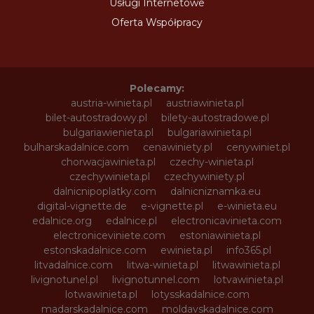
Usługi Internetowe
Oferta Współpracy
Polecamy:
austria-winieta.pl
austriawinieta.pl
bilet-autostradowy.pl
bilety-autostradowe.pl
bulgariawienieta.pl
bulgariawinieta.pl
bulharskadalnice.com
cenawiniety.pl
cenywiniet.pl
chorwacjawinieta.pl
czechy-winieta.pl
czechywinieta.pl
czechywiniety.pl
dalnicnipoplatky.com
dalnicniznamka.eu
digital-vignette.de
e-vignette.pl
e-winieta.eu
edalnice.org
edalnice.pl
electronicavinieta.com
electroniceviniete.com
estoniawinieta.pl
estonskadalnice.com
ewinieta.pl
info365.pl
litvadalnice.com
litwa-winieta.pl
litwawinieta.pl
livignotunel.pl
livignotunnel.com
lotvawinieta.pl
lotwawinieta.pl
lotysskadalnice.com
madarskadalnice.com
moldavskadalnice.com