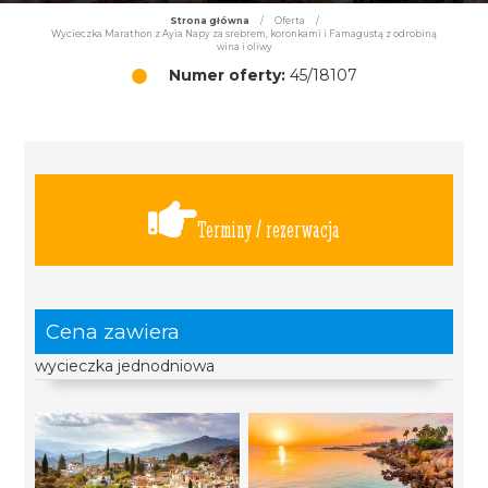
Strona główna
/
Oferta
/
Wycieczka Marathon z Ayia Napy za srebrem, koronkami i Famagustą z odrobiną
wina i oliwy
Numer oferty:
45/18107
Terminy / rezerwacja
Cena zawiera
wycieczka jednodniowa