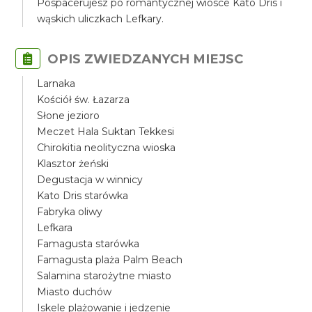
Pospacerujesz po romantycznej wiosce Kato Dris i
wąskich uliczkach Lefkary.
OPIS ZWIEDZANYCH MIEJSC
Larnaka
Kościół św. Łazarza
Słone jezioro
Meczet Hala Suktan Tekkesi
Chirokitia neolityczna wioska
Klasztor żeński
Degustacja w winnicy
Kato Dris starówka
Fabryka oliwy
Lefkara
Famagusta starówka
Famagusta plaża Palm Beach
Salamina starożytne miasto
Miasto duchów
Iskele plażowanie i jedzenie