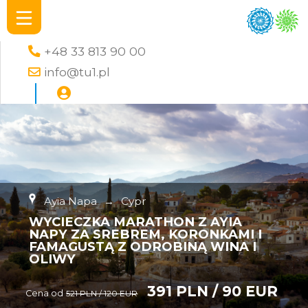
+48 33 813 90 00
info@tu1.pl
Ayia Napa
→
Cypr
WYCIECZKA MARATHON Z AYIA
NAPY ZA SREBREM, KORONKAMI I
FAMAGUSTĄ Z ODROBINĄ WINA I
OLIWY
391 PLN / 90 EUR
Cena od
521 PLN / 120 EUR