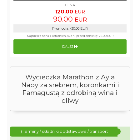
CENA
120.00
EUR
90.00
EUR
Promocja
:
-30.00
EUR
Najniższa cena z ostatnich 30 dni przed obniżką:
75.00 EUR
DALEJ
Wycieczka Marathon z Ayia
Napy za srebrem, koronkami i
Famagustą z odrobiną wina i
oliwy
1) Terminy / składniki podstawowe / transport