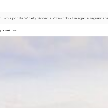
t
Twoja poczta
Winiety
Słowacja
Przewodnik
Delegacje zagraniczn
g obiektów