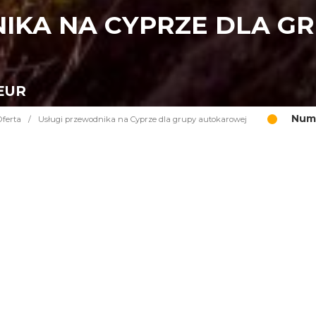
IKA NA CYPRZE DLA G
 EUR
Nume
Oferta
/
Usługi przewodnika na Cyprze dla grupy autokarowej