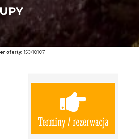
RUPY
r oferty:
150/18107
Terminy / rezerwacja