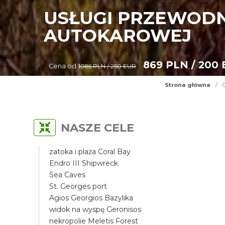
USŁUGI PRZEWODN
AUTOKAROWEJ
869 PLN / 200
Cena od
1086 PLN / 250 EUR
Strona główna
/
NASZE CELE
zatoka i plaża Coral Bay
Endro III Shipwreck
Sea Caves
St. Georges port
Agios Georgios Bazylika
widok na wyspę Geronisos
nekropolie Meletis Forest