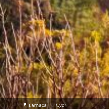
Larnaca
→
Cypr