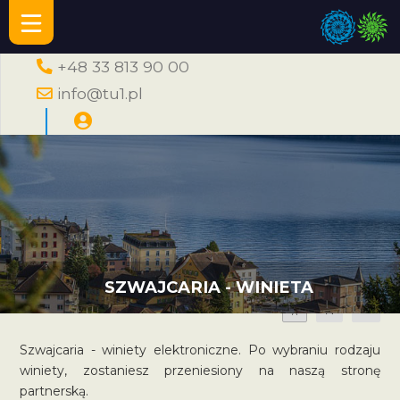
+48 33 813 90 00
info@tu1.pl
SZWAJCARIA - WINIETA
A
A
A
Szwajcaria - winiety elektroniczne. Po wybraniu rodzaju
winiety, zostaniesz przeniesiony na naszą stronę
partnerską.