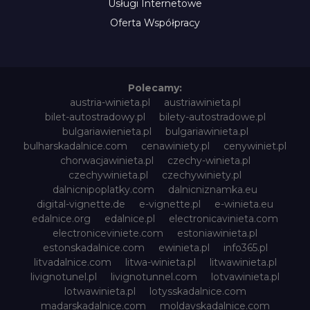
Usługi Internetowe
Oferta Współpracy
Polecamy:
austria-winieta.pl
austriawinieta.pl
bilet-autostradowy.pl
bilety-autostradowe.pl
bulgariawienieta.pl
bulgariawinieta.pl
bulharskadalnice.com
cenawiniety.pl
cenywiniet.pl
chorwacjawinieta.pl
czechy-winieta.pl
czechywinieta.pl
czechywiniety.pl
dalnicnipoplatky.com
dalnicniznamka.eu
digital-vignette.de
e-vignette.pl
e-winieta.eu
edalnice.org
edalnice.pl
electronicavinieta.com
electroniceviniete.com
estoniawinieta.pl
estonskadalnice.com
ewinieta.pl
info365.pl
litvadalnice.com
litwa-winieta.pl
litwawinieta.pl
livignotunel.pl
livignotunnel.com
lotvawinieta.pl
lotwawinieta.pl
lotysskadalnice.com
madarskadalnice.com
moldavskadalnice.com