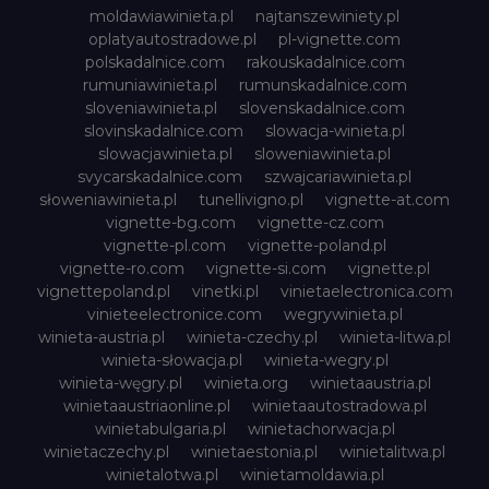
moldawiawinieta.pl
najtanszewiniety.pl
oplatyautostradowe.pl
pl-vignette.com
polskadalnice.com
rakouskadalnice.com
rumuniawinieta.pl
rumunskadalnice.com
sloveniawinieta.pl
slovenskadalnice.com
slovinskadalnice.com
slowacja-winieta.pl
slowacjawinieta.pl
sloweniawinieta.pl
svycarskadalnice.com
szwajcariawinieta.pl
słoweniawinieta.pl
tunellivigno.pl
vignette-at.com
vignette-bg.com
vignette-cz.com
vignette-pl.com
vignette-poland.pl
vignette-ro.com
vignette-si.com
vignette.pl
vignettepoland.pl
vinetki.pl
vinietaelectronica.com
vinieteelectronice.com
wegrywinieta.pl
winieta-austria.pl
winieta-czechy.pl
winieta-litwa.pl
winieta-słowacja.pl
winieta-wegry.pl
winieta-węgry.pl
winieta.org
winietaaustria.pl
winietaaustriaonline.pl
winietaautostradowa.pl
winietabulgaria.pl
winietachorwacja.pl
winietaczechy.pl
winietaestonia.pl
winietalitwa.pl
winietalotwa.pl
winietamoldawia.pl