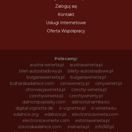
Zaloguj się
Kontakt
Usługi Internetowe
Oferta Współpracy
Polecamy:
austria-winieta.pl
austriawinieta.pl
bilet-autostradowy.pl
bilety-autostradowe.pl
bulgariawienieta.pl
bulgariawinieta.pl
bulharskadalnice.com
cenawiniety.pl
cenywiniet.pl
chorwacjawinieta.pl
czechy-winieta.pl
czechywinieta.pl
czechywiniety.pl
dalnicnipoplatky.com
dalnicniznamka.eu
digital-vignette.de
e-vignette.pl
e-winieta.eu
edalnice.org
edalnice.pl
electronicavinieta.com
electroniceviniete.com
estoniawinieta.pl
estonskadalnice.com
ewinieta.pl
info365.pl