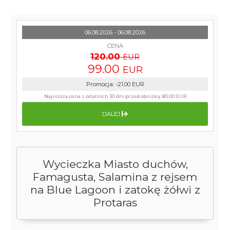
06.08.2026 - 06.08.2026
CENA
120.00
EUR
99.00
EUR
Promocja
:
-21.00
EUR
Najniższa cena z ostatnich 30 dni przed obniżką:
80.00 EUR
DALEJ
Wycieczka Miasto duchów,
Famagusta, Salamina z rejsem
na Blue Lagoon i zatokę żółwi z
Protaras