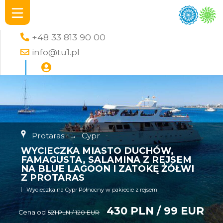
+48 33 813 90 00
info@tu1.pl
Protaras
→
Cypr
WYCIECZKA MIASTO DUCHÓW,
FAMAGUSTA, SALAMINA Z REJSEM
NA BLUE LAGOON I ZATOKĘ ŻÓŁWI
Z PROTARAS
Wycieczka na Cypr Północny w pakiecie z rejsem
430 PLN / 99 EUR
Cena od
521 PLN / 120 EUR