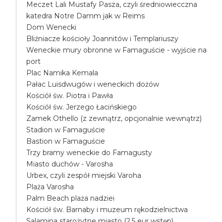
Meczet Lali Mustafy Pasza, czyli średniowiecczna
katedra Notre Damm jak w Reims
Dom Wenecki
Bliźniacze kościoły Joannitów i Templariuszy
Weneckie mury obronne w Famaguście - wyjście na
port
Plac Namika Kemala
Pałac Luisdwugów i weneckich dożów
Kościół św. Piotra i Pawła
Kościół św. Jerzego Łacińskiego
Zamek Othello (z zewnątrz, opcjonalnie wewnątrz)
Stadion w Famaguście
Bastion w Famaguście
Trzy bramy weneckie do Famagusty
Miasto duchów - Varosha
Urbex, czyli zespół miejski Varoha
Plaża Varosha
Palm Beach plaża nadziei
Kościół św. Barnaby i muzeum rękodzielnictwa
Salamina starożytne miasto (2.5 eur wstęp)