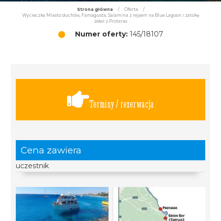
Strona główna
/
Oferta
/
Wycieczka Miasto duchów, Famagusta, Salamina z rejsem na Blue Lagoon i zatokę
żółwi z Protaras
Numer oferty:
145/18107
Terminy / rezerwacja
Cena zawiera
uczestnik