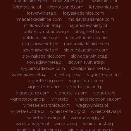
litvadalnice.com
litwa-winieta.pl
litwawinieta.pl
livignotunel.pl
livignotunnel.com
lotvawinieta.pl
lotwawinieta.pl
lotysskadalnice.com
madarskadalnice.com
moldavskadalnice.com
moldawiawinieta.pl
najtanszewiniety.pl
oplatyautostradowe.pl
pl-vignette.com
polskadalnice.com
rakouskadalnice.com
rumuniawinieta.pl
rumunskadalnice.com
sloveniawinieta.pl
slovenskadalnice.com
slovinskadalnice.com
slowacja-winieta.pl
slowacjawinieta.pl
sloweniawinieta.pl
svycarskadalnice.com
szwajcariawinieta.pl
słoweniawinieta.pl
tunellivigno.pl
vignette-at.com
vignette-bg.com
vignette-cz.com
vignette-pl.com
vignette-poland.pl
vignette-ro.com
vignette-si.com
vignette.pl
vignettepoland.pl
vinetki.pl
vinietaelectronica.com
vinieteelectronice.com
wegrywinieta.pl
winieta-austria.pl
winieta-czechy.pl
winieta-litwa.pl
winieta-słowacja.pl
winieta-wegry.pl
winieta-węgry.pl
winieta.org
winietaaustria.pl
winietaaustriaonline.pl
winietaautostradowa.pl