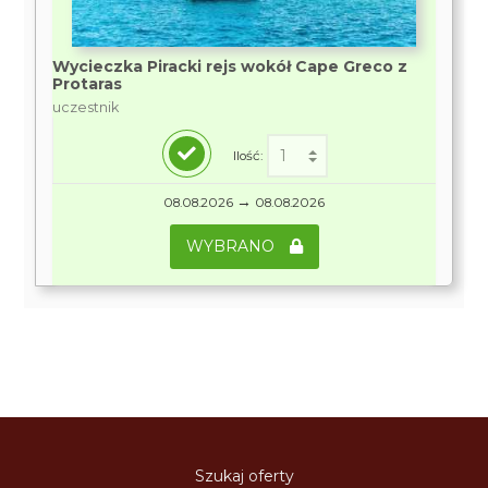
Wycieczka Piracki rejs wokół Cape Greco z
Protaras
uczestnik
Ilość:
→
08.08.2026
08.08.2026
WYBRANO
Szukaj oferty