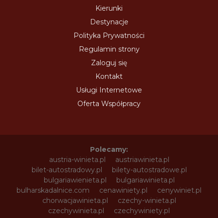
Kierunki
Destynacje
Polityka Prywatności
Regulamin strony
Zaloguj się
Kontakt
Usługi Internetowe
Oferta Współpracy
Polecamy:
austria-winieta.pl
austriawinieta.pl
bilet-autostradowy.pl
bilety-autostradowe.pl
bulgariawienieta.pl
bulgariawinieta.pl
bulharskadalnice.com
cenawiniety.pl
cenywiniet.pl
chorwacjawinieta.pl
czechy-winieta.pl
czechywinieta.pl
czechywiniety.pl