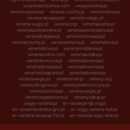
vinieteelectronice.com
wegrywinieta.pl
winieta-austria.pl
winieta-czechy.pl
winieta-litwa.pl
winieta-słowacja.pl
winieta-wegry.pl
winieta-węgry.pl
winieta.org
winietaaustria.pl
winietaaustriaonline.pl
winietaautostradowa.pl
winietabulgaria.pl
winietachorwacja.pl
winietaczechy.pl
winietaestonia.pl
winietalitwa.pl
winietalotwa.pl
winietamoldawia.pl
winietaonline.com
winietapolska.pl
winietarumunia.pl
winietaslovenia.pl
winietaslowacja.pl
winietaslowenia.pl
winietaszwajcaria.pl
winietasłowenia.pl
winietawegry.pl
winietomat.pl
winiety.org
winietydrogowe.pl
winietyelektroniczne.pl
winietyestonia.pl
winietywegry.pl
winietyzagraniczne.pl
winietyzakup.pl
węgry-winieta.pl
xn--sowacja-njb.org.pl
xn--soweniawinieta-gnc.pl
xn--wgry-winieta-4vb.pl
xn--winieta-sowacja-7sc.pl
xn--winieta-wgry-dwb.pl