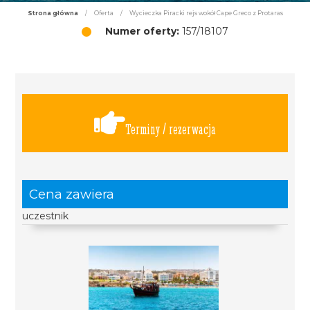
Strona główna
/
Oferta
/
Wycieczka Piracki rejs wokół Cape Greco z Protaras
Numer oferty:
157/18107
Terminy / rezerwacja
Cena zawiera
uczestnik