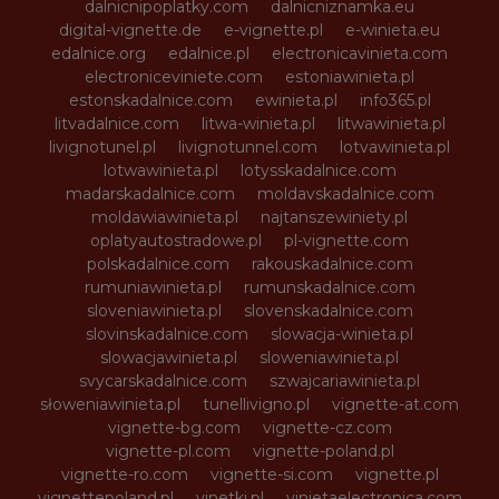
dalnicnipoplatky.com
dalnicniznamka.eu
digital-vignette.de
e-vignette.pl
e-winieta.eu
edalnice.org
edalnice.pl
electronicavinieta.com
electroniceviniete.com
estoniawinieta.pl
estonskadalnice.com
ewinieta.pl
info365.pl
litvadalnice.com
litwa-winieta.pl
litwawinieta.pl
livignotunel.pl
livignotunnel.com
lotvawinieta.pl
lotwawinieta.pl
lotysskadalnice.com
madarskadalnice.com
moldavskadalnice.com
moldawiawinieta.pl
najtanszewiniety.pl
oplatyautostradowe.pl
pl-vignette.com
polskadalnice.com
rakouskadalnice.com
rumuniawinieta.pl
rumunskadalnice.com
sloveniawinieta.pl
slovenskadalnice.com
slovinskadalnice.com
slowacja-winieta.pl
slowacjawinieta.pl
sloweniawinieta.pl
svycarskadalnice.com
szwajcariawinieta.pl
słoweniawinieta.pl
tunellivigno.pl
vignette-at.com
vignette-bg.com
vignette-cz.com
vignette-pl.com
vignette-poland.pl
vignette-ro.com
vignette-si.com
vignette.pl
vignettepoland.pl
vinetki.pl
vinietaelectronica.com