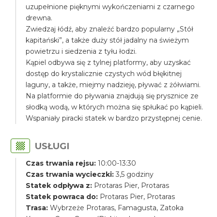
uzupełnione pięknymi wykończeniami z czarnego
drewna.
Zwiedzaj łódź, aby znaleźć bardzo popularny „Stół
kapitański”, a także duży stół jadalny na świeżym
powietrzu i siedzenia z tyłu łodzi.
Kąpiel odbywa się z tylnej platformy, aby uzyskać
dostęp do krystalicznie czystych wód błękitnej
laguny, a także, miejmy nadzieję, pływać z żółwiami.
Na platformie do pływania znajdują się prysznice ze
słodką wodą, w których można się spłukać po kąpieli.
Wspaniały piracki statek w bardzo przystępnej cenie.
USŁUGI
Czas trwania rejsu:
10:00-13:30
Czas trwania wycieczki:
3,5 godziny
Statek odpływa z:
Protaras Pier, Protaras
Statek powraca do:
Protaras Pier, Protaras
Trasa:
Wybrzeże Protaras, Famagusta, Zatoka