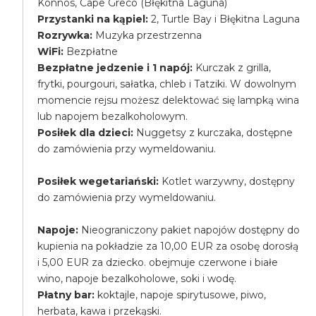
Konnos, Cape Greco (Błękitna Laguna)
Przystanki na kąpiel:
2, Turtle Bay i Błękitna Laguna
Rozrywka:
Muzyka przestrzenna
WiFi:
Bezpłatne
Bezpłatne jedzenie i 1 napój:
Kurczak z grilla,
frytki, pourgouri, sałatka, chleb i Tatziki. W dowolnym
momencie rejsu możesz delektować się lampką wina
lub napojem bezalkoholowym.
Posiłek dla dzieci:
Nuggetsy z kurczaka, dostępne
do zamówienia przy wymeldowaniu.
Posiłek wegetariański:
Kotlet warzywny, dostępny
do zamówienia przy wymeldowaniu.
Napoje:
Nieograniczony pakiet napojów dostępny do
kupienia na pokładzie za 10,00 EUR za osobę dorosłą
i 5,00 EUR za dziecko. obejmuje czerwone i białe
wino, napoje bezalkoholowe, soki i wodę.
Płatny bar:
koktajle, napoje spirytusowe, piwo,
herbata, kawa i przekąski.