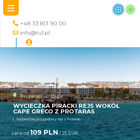
+48 33 813 90 00
info@tu1.pl
Protaras
→
Cypr
WYCIECZKA PIRACKI REJS WOKÓŁ
CAPE GRECO Z PROTARAS
Najbardziej przygodowy rejs z Protaras
109 PLN
/ 25 EUR
Cena od