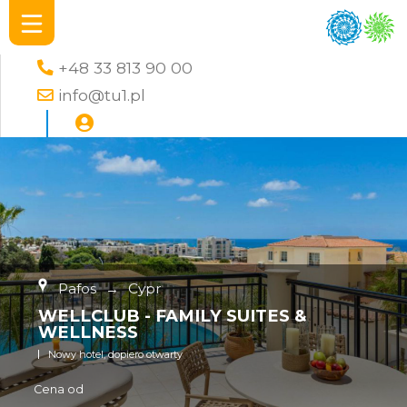
+48 33 813 90 00
info@tu1.pl
Pafos
→
Cypr
WELLCLUB - FAMILY SUITES &
WELLNESS
Nowy hotel, dopiero otwarty
Cena od