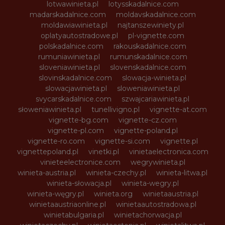
lotwawinieta.pl
lotysskadalnice.com
madarskadalnice.com
moldavskadalnice.com
moldawiawinieta.pl
najtanszewiniety.pl
oplatyautostradowe.pl
pl-vignette.com
polskadalnice.com
rakouskadalnice.com
rumuniawinieta.pl
rumunskadalnice.com
sloveniawinieta.pl
slovenskadalnice.com
slovinskadalnice.com
slowacja-winieta.pl
slowacjawinieta.pl
sloweniawinieta.pl
svycarskadalnice.com
szwajcariawinieta.pl
słoweniawinieta.pl
tunellivigno.pl
vignette-at.com
vignette-bg.com
vignette-cz.com
vignette-pl.com
vignette-poland.pl
vignette-ro.com
vignette-si.com
vignette.pl
vignettepoland.pl
vinetki.pl
vinietaelectronica.com
vinieteelectronice.com
wegrywinieta.pl
winieta-austria.pl
winieta-czechy.pl
winieta-litwa.pl
winieta-słowacja.pl
winieta-wegry.pl
winieta-węgry.pl
winieta.org
winietaaustria.pl
winietaaustriaonline.pl
winietaautostradowa.pl
winietabulgaria.pl
winietachorwacja.pl