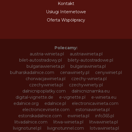
Kontakt
Usługi Internetowe
Oferta Współpracy
Polecamy:
austria-winieta.pl
austriawinieta.pl
bilet-autostradowy.pl
bilety-autostradowe.pl
bulgariawienieta.pl
bulgariawinieta.pl
bulharskadalnice.com
cenawiniety.pl
cenywiniet.pl
chorwacjawinieta.pl
czechy-winieta.pl
czechywinieta.pl
czechywiniety.pl
dalnicnipoplatky.com
dalnicniznamka.eu
digital-vignette.de
e-vignette.pl
e-winieta.eu
edalnice.org
edalnice.pl
electronicavinieta.com
electroniceviniete.com
estoniawinieta.pl
estonskadalnice.com
ewinieta.pl
info365.pl
litvadalnice.com
litwa-winieta.pl
litwawinieta.pl
livignotunel.pl
livignotunnel.com
lotvawinieta.pl