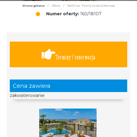
Strona główna
/
Oferta
/
WellClub - Family Suites & Wellness
Numer oferty:
160/18107
Terminy / rezerwacja
Cena zawiera
zakwaterowanie