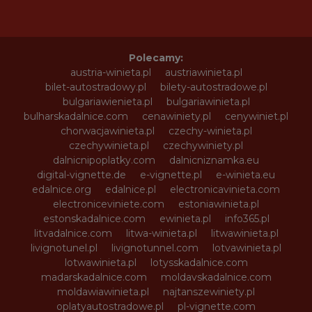
Polecamy:
austria-winieta.pl
austriawinieta.pl
bilet-autostradowy.pl
bilety-autostradowe.pl
bulgariawienieta.pl
bulgariawinieta.pl
bulharskadalnice.com
cenawiniety.pl
cenywiniet.pl
chorwacjawinieta.pl
czechy-winieta.pl
czechywinieta.pl
czechywiniety.pl
dalnicnipoplatky.com
dalnicniznamka.eu
digital-vignette.de
e-vignette.pl
e-winieta.eu
edalnice.org
edalnice.pl
electronicavinieta.com
electroniceviniete.com
estoniawinieta.pl
estonskadalnice.com
ewinieta.pl
info365.pl
litvadalnice.com
litwa-winieta.pl
litwawinieta.pl
livignotunel.pl
livignotunnel.com
lotvawinieta.pl
lotwawinieta.pl
lotysskadalnice.com
madarskadalnice.com
moldavskadalnice.com
moldawiawinieta.pl
najtanszewiniety.pl
oplatyautostradowe.pl
pl-vignette.com