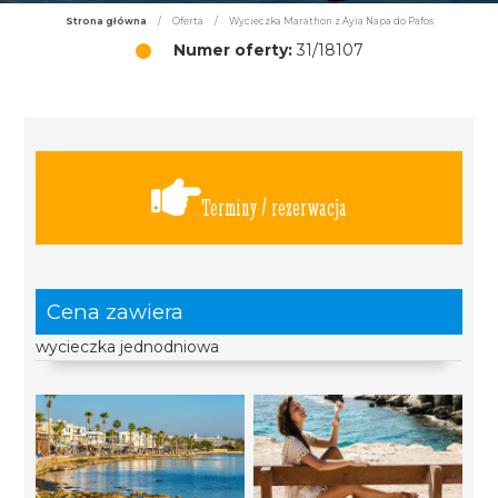
Strona główna
/
Oferta
/
Wycieczka Marathon z Ayia Napa do Pafos
Numer oferty:
31/18107
Terminy / rezerwacja
Cena zawiera
wycieczka jednodniowa