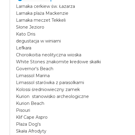
Larnaka cerkiew św. Łazarza
Larnaka plaża Mackenzie
Larnaka meczet Tekkeli
Słone Jezioro
Kato Dris
degustacja w winiarni
Lefkara
Choroikoitia neolityczna wioska
White Stones znakomite kredowe skałki
Governor's Beach
Limassol Marina
Limassol starówka z parasolkami
Kolossi średniowieczny zamek
Kurion stanowisko archeologiczne
Kurion Beach
Pisouri
Klif Cape Aspro
Plaża Dog's
Skała Afrodyty