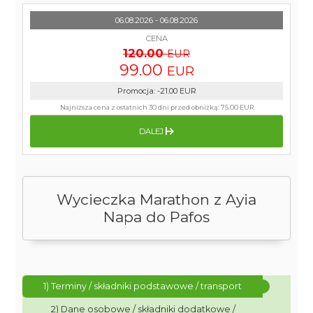
06.08.2026 - 06.08.2026
CENA
120.00
EUR
99.00
EUR
Promocja
:
-21.00
EUR
Najniższa cena z ostatnich 30 dni przed obniżką:
75.00 EUR
DALEJ
Wycieczka Marathon z Ayia
Napa do Pafos
1) Terminy / składniki podstawowe / transport
2) Dane osobowe / składniki dodatkowe /