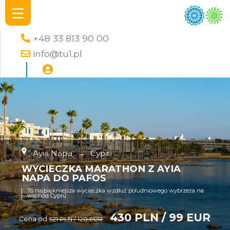
+48 33 813 90 00
info@tu1.pl
Ayia Napa
→
Cypr
WYCIECZKA MARATHON Z AYIA
NAPA DO PAFOS
To najpiękniejsza wycieczka wzdłuż południowego wybrzeża na
wschód Cypru
430 PLN / 99 EUR
Cena od
521 PLN / 120 EUR