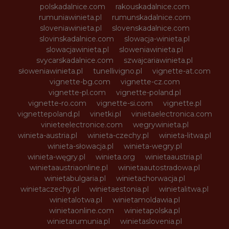
polskadalnice.com
rakouskadalnice.com
rumuniawinieta.pl
rumunskadalnice.com
sloveniawinieta.pl
slovenskadalnice.com
slovinskadalnice.com
slowacja-winieta.pl
slowacjawinieta.pl
sloweniawinieta.pl
svycarskadalnice.com
szwajcariawinieta.pl
słoweniawinieta.pl
tunellivigno.pl
vignette-at.com
vignette-bg.com
vignette-cz.com
vignette-pl.com
vignette-poland.pl
vignette-ro.com
vignette-si.com
vignette.pl
vignettepoland.pl
vinetki.pl
vinietaelectronica.com
vinieteelectronice.com
wegrywinieta.pl
winieta-austria.pl
winieta-czechy.pl
winieta-litwa.pl
winieta-słowacja.pl
winieta-wegry.pl
winieta-węgry.pl
winieta.org
winietaaustria.pl
winietaaustriaonline.pl
winietaautostradowa.pl
winietabulgaria.pl
winietachorwacja.pl
winietaczechy.pl
winietaestonia.pl
winietalitwa.pl
winietalotwa.pl
winietamoldawia.pl
winietaonline.com
winietapolska.pl
winietarumunia.pl
winietaslovenia.pl